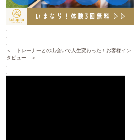
.
.
.
＜ トレーナーとの出会いで人生変わった！お客様イン
タビュー ＞
.
.