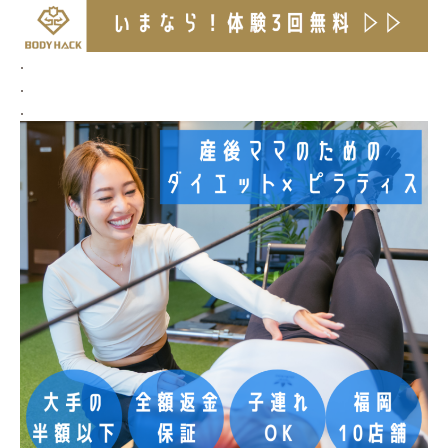
.
.
.