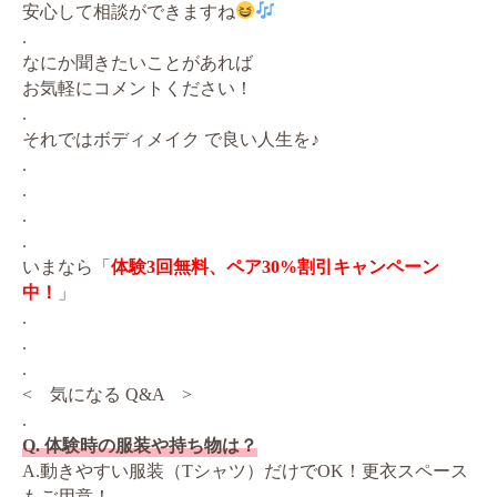
安心して相談ができますね
.
なにか聞きたいことがあれば
お気軽にコメントください！
.
それではボディメイク で良い人生を♪
.
.
.
.
いまなら「
体験3回無料、ペア30%割引キャンペーン
中！
」
.
.
.
< 気になる Q&A >
.
Q. 体験時の服装や持ち物は？
A.動きやすい服装（Tシャツ）だけでOK！更衣スペース
もご用意！