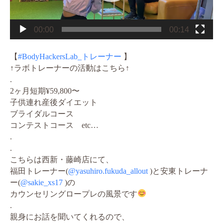
00:00
00:14
【
#BodyHackersLab_トレーナー
】
↑ラボトレーナーの活動はこちら↑
.
2ヶ月短期¥59,800〜
子供連れ産後ダイエット
ブライダルコース
コンテストコース etc…
.
.
こちらは西新・藤崎店にて、
福田トレーナー(
@yasuhiro.fukuda_allout
)と安東トレーナ
ー(
@sakie_xs17
)の
カウンセリングロープレの風景です
.
親身にお話を聞いてくれるので、