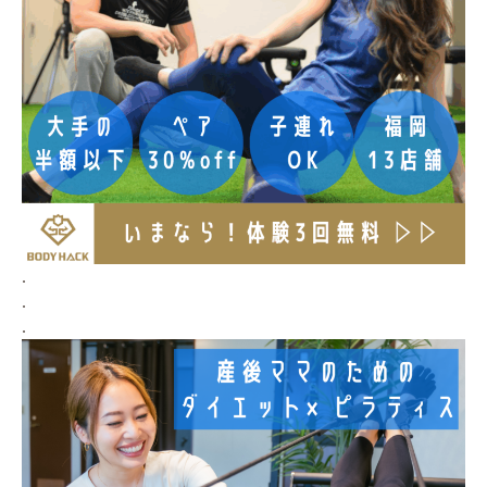
.
.
.