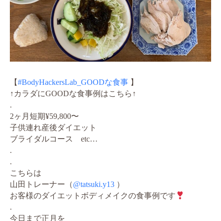
【
#BodyHackersLab_GOODな食事
】
↑カラダにGOODな食事例はこちら↑
.
2ヶ月短期¥59,800〜
子供連れ産後ダイエット
ブライダルコース etc…
.
.
こちらは
山田トレーナー（
@tatsuki.y13
）
お客様のダイエットボディメイクの食事例です
.
今日まで正月を