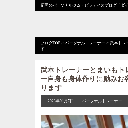
福岡のパーソナルジム・ピラティスブログ「ダ
>
>
ブログTOP
パーソナルトレーナー
武本トレ
す
武本トレーナーとまいもト
ー自身も身体作りに励みお
ります
2023年01月7日
パーソナルトレーナー
動
画