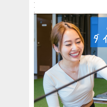
.
.
.