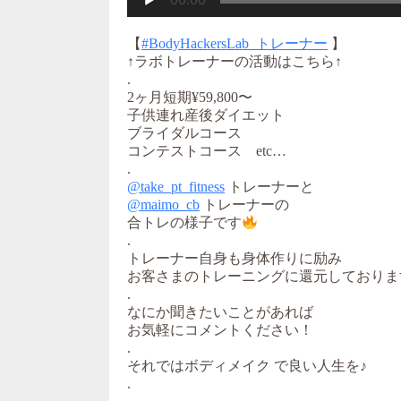
【
#BodyHackersLab_トレーナー
】
↑ラボトレーナーの活動はこちら↑
.
2ヶ月短期¥59,800〜
子供連れ産後ダイエット
ブライダルコース
コンテストコース etc…
.
@take_pt_fitness
トレーナーと
@maimo_cb
トレーナーの
合トレの様子です
.
トレーナー自身も身体作りに励み
お客さまのトレーニングに還元しておりま
.
なにか聞きたいことがあれば
お気軽にコメントください！
.
それではボディメイク で良い人生を♪
.