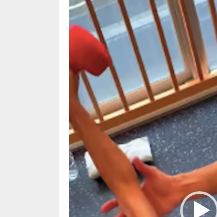
プ
レ
ー
ヤ
ー