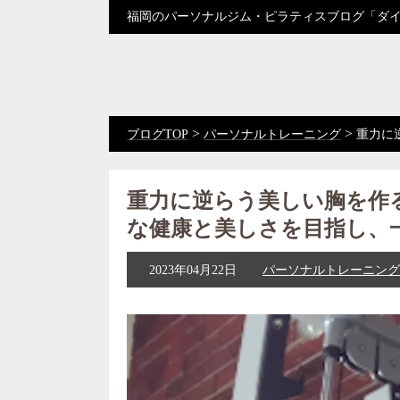
福岡のパーソナルジム・ピラティスブログ「ダ
>
>
ブログTOP
パーソナルトレーニング
重力に
重力に逆らう美しい胸を作
な健康と美しさを目指し、
2023年04月22日
パーソナルトレーニング
動
画
プ
レ
ー