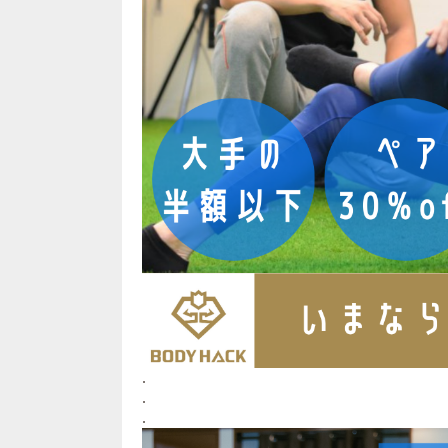
.
.
.