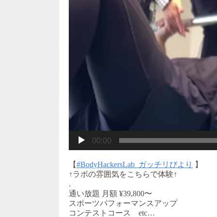
00:00
【
#BodyHackersLab_ガッチリびより
】
↑ラボの雰囲気をこちらで体験↑
.
通い放題 月額 ¥39,800〜
スポーツパフォーマンスアップ
コンテストコース etc…