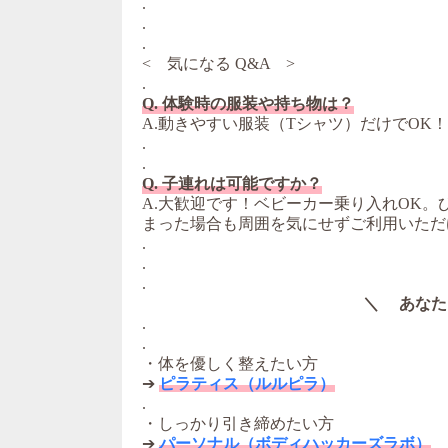
.
.
.
< 気になる Q&A >
.
Q. 体験時の服装や持ち物は？
A.動きやすい服装（Tシャツ）だけでOK
.
.
Q. 子連れは可能ですか？
A.大歓迎です！ベビーカー乗り入れOK
まった場合も周囲を気にせずご利用いただ
.
.
.
＼ あなた
.
.
・体を優しく整えたい方
➔
ピラティス（ルルピラ）
.
・しっかり引き締めたい方
➔
パーソナル（ボディハッカーズラボ）