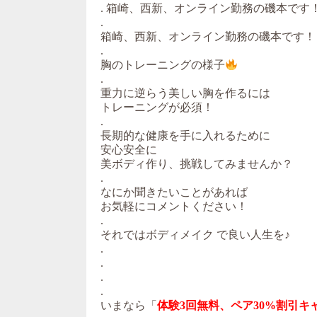
. 箱崎、西新、オンライン勤務の磯本です
.
箱崎、西新、オンライン勤務の磯本です！
.
胸のトレーニングの様子
.
重力に逆らう美しい胸を作るには
トレーニングが必須！
.
長期的な健康を手に入れるために
安心安全に
美ボディ作り、挑戦してみませんか？
.
なにか聞きたいことがあれば
お気軽にコメントください！
.
それではボディメイク で良い人生を♪
.
.
.
.
いまなら「
体験3回無料、ペア30%割引キ