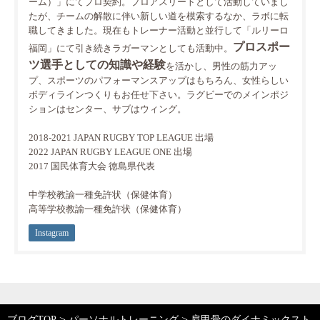
ーム）」にてプロ契約。プロアスリートとして活動していまし
たが、チームの解散に伴い新しい道を模索するなか、ラボに転
職してきました。現在もトレーナー活動と並行して「ルリーロ
プロスポー
福岡」にて引き続きラガーマンとしても活動中。
ツ選手としての知識や経験
を活かし、男性の筋力アッ
プ、スポーツのパフォーマンスアップはもちろん、女性らしい
ボディラインつくりもお任せ下さい。ラグビーでのメインポジ
ションはセンター、サブはウィング。
2018-2021 JAPAN RUGBY TOP LEAGUE 出場
2022 JAPAN RUGBY LEAGUE ONE 出場
2017 国民体育大会 徳島県代表
中学校教諭一種免許状（保健体育）
高等学校教諭一種免許状（保健体育）
Instagram
>
>
ブログTOP
パーソナルトレーニング
肩甲骨のダイナミックスト