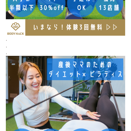
.
.
.