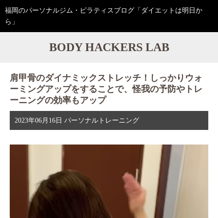
福岡のパーソナルジム・ピラティスブログ「ダイエットは明日か
ら」
BODY HACKERS LAB
肩甲骨のダイナミックストレッチ！しっかりウォ
ーミングアップをすることで、怪我の予防やトレ
ーニングの効率もアップ
2023年06月16日
パーソナルトレーニング
動
画
プ
レ
ー
ヤ
ー