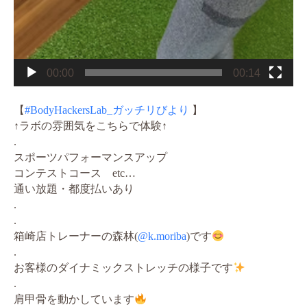
00:00
00:14
【
#BodyHackersLab_ガッチリびより
】
↑ラボの雰囲気をこちらで体験↑
.
スポーツパフォーマンスアップ
コンテストコース etc…
通い放題・都度払いあり
.
.
箱崎店トレーナーの森林(
@k.moriba
)です
.
お客様のダイナミックストレッチの様子です
.
肩甲骨を動かしています