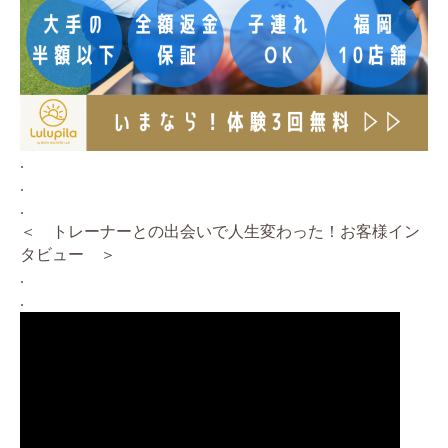
.
.
.
＜ トレーナーとの出会いで人生変わった！お客様イン
タビュー ＞
.
.