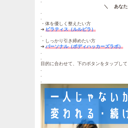
.
＼ あなた
.
.
・体を優しく整えたい方
➔
ピラティス（ルルピラ）
.
・しっかり引き締めたい方
➔
パーソナル（ボディハッカーズラボ）
.
.
目的に合わせて、下のボタンをタップして
.
.
.