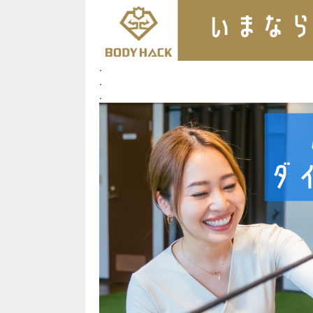
.
.
.