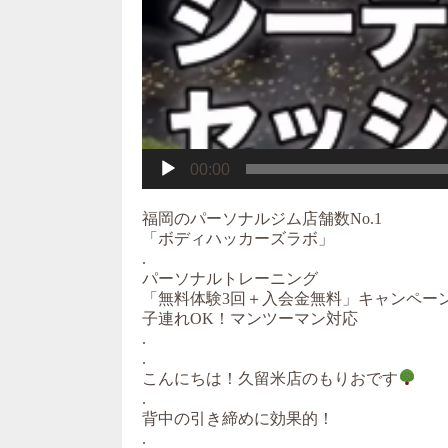
00:00
福岡のパーソナルジム店舗数No.1
「ボディハッカーズラボ」
.
パーソナルトレーニング
「無料体験3回＋入会金無料」キャンペー
子連れOK！マンツーマン対応
.
.
こんにちは！久留米店のもりおです
.
背中の引き締めに効果的！
.