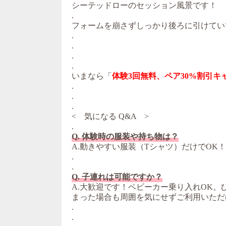
シーテッドローのセッション風景です！
.
フォームを崩さずしっかり後ろに引けてい
.
.
.
.
いまなら「
体験3回無料、ペア30%割引キ
.
.
.
< 気になる Q&A >
.
Q. 体験時の服装や持ち物は？
A.動きやすい服装（Tシャツ）だけでOK
.
.
Q. 子連れは可能ですか？
A.大歓迎です！ベビーカー乗り入れOK
まった場合も周囲を気にせずご利用いただ
.
.