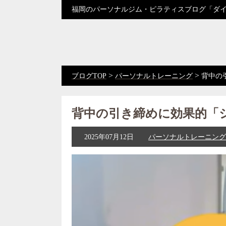
福岡のパーソナルジム・ピラティスブログ「ダ
>
>
ブログTOP
パーソナルトレーニング
背中の
背中の引き締めに効果的「
2025年07月12日
パーソナルトレーニング
動
画
プ
レ
ー
ヤ
ー