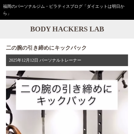
福岡のパーソナルジム・ピラティスブログ「ダイエットは明日か
ら」
BODY HACKERS LAB
二の腕の引き締めにキックバック
2025年12月12日
パーソナルトレーナー
動
画
プ
レ
ー
ヤ
ー