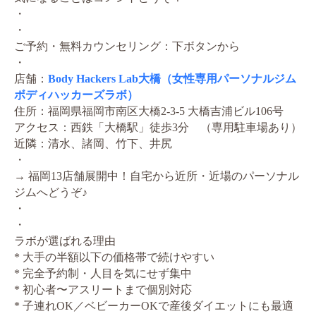
・
・
ご予約・無料カウンセリング：下ボタンから
・
店舗：
Body Hackers Lab大橋（女性専用パーソナルジム
ボディハッカーズラボ）
住所：福岡県福岡市南区大橋2-3-5 大橋吉浦ビル106号
アクセス：西鉄「大橋駅」徒歩3分 （専用駐車場あり）
近隣：清水、諸岡、竹下、井尻
・
→ 福岡13店舗展開中！自宅から近所・近場のパーソナル
ジムへどうぞ♪
・
・
ラボが選ばれる理由
* 大手の半額以下の価格帯で続けやすい
* 完全予約制・人目を気にせず集中
* 初心者〜アスリートまで個別対応
* 子連れOK／ベビーカーOKで産後ダイエットにも最適