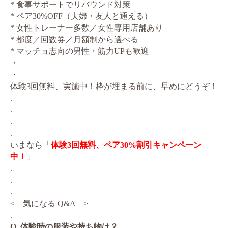
* 食事サポートでリバウンド対策
* ペア30%OFF（夫婦・友人と通える）
* 女性トレーナー多数／女性専用店舗あり
* 都度／回数券／月額制から選べる
* マッチョ志向の男性・筋力UPも歓迎
・
・
体験3回無料、実施中！枠が埋まる前に、早めにどうぞ！
.
.
.
.
いまなら「
体験3回無料、ペア30%割引キャンペーン
中！
」
.
.
.
< 気になる Q&A >
.
Q. 体験時の服装や持ち物は？