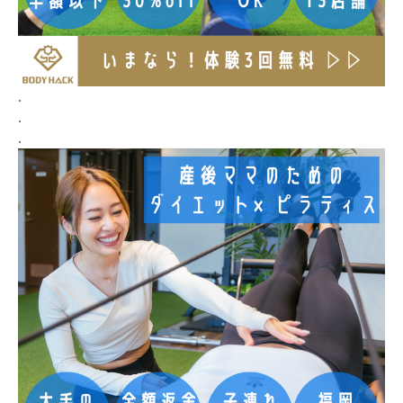
.
.
.