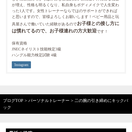
が増え、性格も明るくなり、私自身もボディメイクで人生変わ
った1人です。女性トレーナーならではのサポートができれば
と思いますので、皆様よろしくお願いします！ベビー用品と玩
お子様との接し方に
具屋さんで働いていた経験があるので
は慣れてるので、お子様連れの方大歓迎
です！
保有資格
JNECネイリスト技能検定3級
ハングル能力検定試験 4級
Instagram
>
>
ブログTOP
パーソナルトレーナー
二の腕の引き締めにキックバ
ック