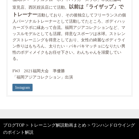
以前は「ライザップ」で
室見店、西区姪浜店にて活動。
トレーナー
活動しており、その後独立してフリーランスの個
人パーソナルトレーナーとして活動してたところ、ボディハッ
カーズラボに縁あって合流。福岡アジアコレクションなど、マ
ッスルモデルとしても活躍。得意なスポーツは水球。ストレン
グストレーニングを得意としており、女性の綺麗なボディライ
ン作りはもちろん、太りたい・バキバキマッチョになりたい男
性のボディメイクもお任せ下さい。わんちゃんを溺愛してい
る。
FWJ 2021福岡大会 準優勝
「福岡アジアコレクション」出演
Instagram
>
>
ブログTOP
トレーニング解説動画まとめ
ワンハンドロウイング
のポイント解説