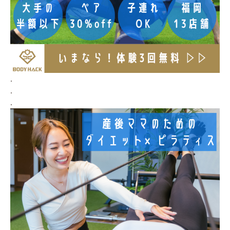
.
.
.