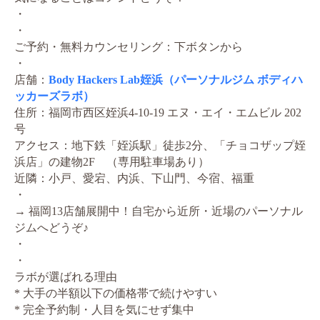
・
・
ご予約・無料カウンセリング：下ボタンから
・
店舗：
Body Hackers Lab姪浜（パーソナルジム ボディハ
ッカーズラボ）
住所：福岡市西区姪浜4-10-19 エヌ・エイ・エムビル 202
号
アクセス：地下鉄「姪浜駅」徒歩2分、「チョコザップ姪
浜店」の建物2F （専用駐車場あり）
近隣：
小戸、愛宕、内浜、下山門、今宿、福重
・
→ 福岡13店舗展開中！自宅から近所・近場のパーソナル
ジムへどうぞ♪
・
・
ラボが選ばれる理由
* 大手の半額以下の価格帯で続けやすい
* 完全予約制・人目を気にせず集中