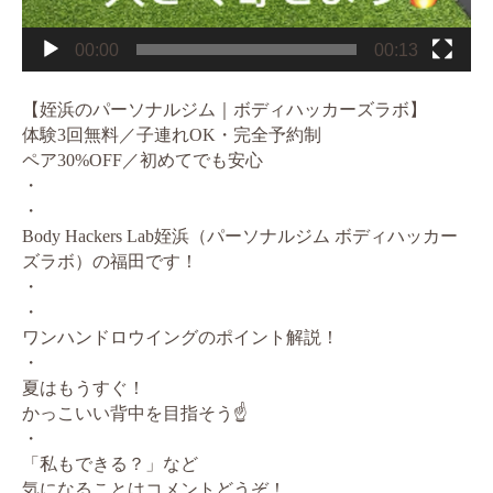
00:00
00:13
【姪浜のパーソナルジム｜ボディハッカーズラボ】
体験3回無料／子連れOK・完全予約制
ペア30%OFF／初めてでも安心
・
・
Body Hackers Lab姪浜（パーソナルジム ボディハッカー
ズラボ）の福田です！
・
・
ワンハンドロウイングのポイント解説！
・
夏はもうすぐ！
かっこいい背中を目指そう☝️
・
「私もできる？」など
気になることはコメントどうぞ！