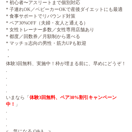
* 初心者〜アスリートまで個別対応
* 子連れOK／ベビーカーOKで産後ダイエットにも最適
* 食事サポートでリバウンド対策
* ペア30%OFF（夫婦・友人と通える）
* 女性トレーナー多数／女性専用店舗あり
* 都度／回数券／月額制から選べる
* マッチョ志向の男性・筋力UPも歓迎
・
・
体験3回無料、実施中！枠が埋まる前に、早めにどうぞ！
.
.
.
.
いまなら「
体験3回無料、ペア30%割引キャンペーン
中！
」
.
.
.
< 気になる Q&A >