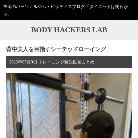
福岡のパーソナルジム・ピラティスブログ「ダイエットは明日か
ら」
BODY HACKERS LAB
背中美人を目指すシーテッドローイング
2026年07月9日
トレーニング解説動画まとめ
動
画
プ
レ
ー
ヤ
ー