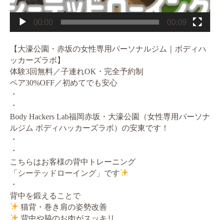
00:00
00:09
【大濠公園・赤坂の女性専用パーソナルジム｜ボディハ
ッカーズラボ】
体験3回無料／子連れOK・完全予約制
ペア30%OFF／初めてでも安心
・
・
Body Hackers Lab福岡赤坂・大濠公園（女性専用パーソナ
ルジム ボディハッカーズラボ）の安東です！
・
・
こちらはお客様の背中トレーニング
「シーテッドローイング」です
・
背中を鍛えることで
猫背・巻き肩の姿勢改善
背中や脇のお肉がスッキリ