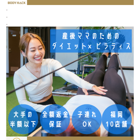
.
.
.