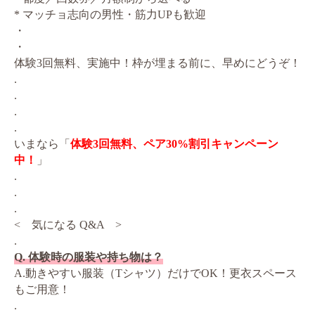
* マッチョ志向の男性・筋力UPも歓迎
・
・
体験3回無料、実施中！枠が埋まる前に、早めにどうぞ！
.
.
.
.
いまなら「
体験3回無料、ペア30%割引キャンペーン
中！
」
.
.
.
< 気になる Q&A >
.
Q. 体験時の服装や持ち物は？
A.動きやすい服装（Tシャツ）だけでOK！更衣スペース
もご用意！
.