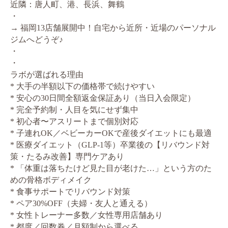
近隣：唐人町、港、長浜、舞鶴
・
→ 福岡13店舗展開中！自宅から近所・近場のパーソナル
ジムへどうぞ♪
・
・
ラボが選ばれる理由
* 大手の半額以下の価格帯で続けやすい
* 安心の30日間全額返金保証あり（当日入会限定）
* 完全予約制・人目を気にせず集中
* 初心者〜アスリートまで個別対応
* 子連れOK／ベビーカーOKで産後ダイエットにも最適
* 医療ダイエット（GLP-1等）卒業後の【リバウンド対
策・たるみ改善】専門ケアあり
* 「体重は落ちたけど見た目が老けた…」という方のた
めの骨格ボディメイク
* 食事サポートでリバウンド対策
* ペア30%OFF（夫婦・友人と通える）
* 女性トレーナー多数／女性専用店舗あり
* 都度／回数券／月額制から選べる