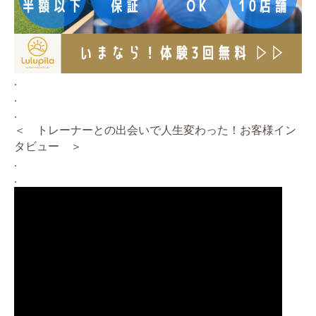
.
.
.
＜ トレーナーとの出会いで人生変わった！お客様イン
タビュー ＞
.
.