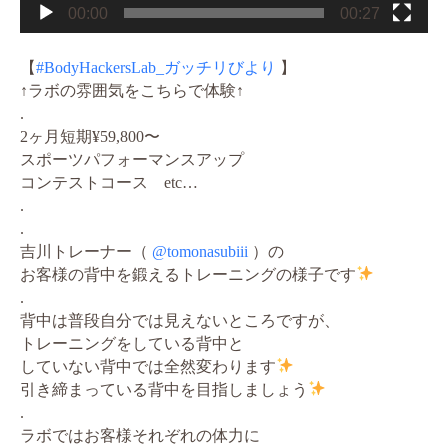
00:00
00:27
【
#BodyHackersLab_ガッチリびより
】
↑ラボの雰囲気をこちらで体験↑
.
2ヶ月短期¥59,800〜
スポーツパフォーマンスアップ
コンテストコース etc…
.
.
吉川トレーナー（
@tomonasubiii
）の
お客様の背中を鍛えるトレーニングの様子です
.
背中は普段自分では見えないところですが、
トレーニングをしている背中と
していない背中では全然変わります
引き締まっている背中を目指しましょう
.
ラボではお客様それぞれの体力に