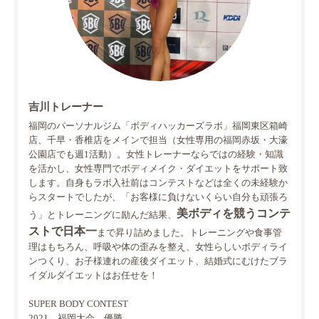
吉川トレーナー
福岡のパーソナルジム「ボディハッカーズラボ」福岡東区箱崎
店、千早・香椎店をメインで担当（女性専用の福岡赤坂・大濠
公園店でも週1活動）。女性トレーナーならではの経験・知識
を活かし、女性専門でボディメイク・ダイエットをサポート致
します。自身もラボ入社前はコンテストなどは全くの未経験か
らスタートでしたが、「お客様に負けないくらい自分も頑張ろ
美ボディを競うコンテ
う」とトレーニングに励んだ結果、
ストで日本一
まで昇り詰めました。トレーニングや食事管
理はもちろん、呼吸や体の歪みを整え、女性らしいボディライ
ンつくり、お子様連れの産後ダイエット、結婚式にむけたブラ
イダルダイエットはお任せを！
SUPER BODY CONTEST
2021 福岡大会 優勝