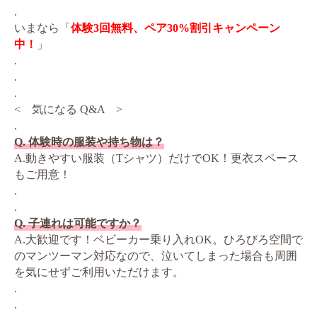
.
いまなら「
体験3回無料、ペア30%割引キャンペーン
中！
」
.
.
.
< 気になる Q&A >
.
Q. 体験時の服装や持ち物は？
A.動きやすい服装（Tシャツ）だけでOK！更衣スペース
もご用意！
.
.
Q. 子連れは可能ですか？
A.大歓迎です！ベビーカー乗り入れOK。ひろびろ空間で
のマンツーマン対応なので、泣いてしまった場合も周囲
を気にせずご利用いただけます。
.
.