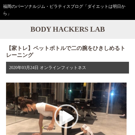
福岡のパーソナルジム・ピラティスブログ「ダイエットは明日か
ら」
BODY HACKERS LAB
【家トレ】ペットボトルで二の腕をひきしめるト
レーニング
2020年03月24日
オンラインフィットネス
動
画
プ
レ
ー
ヤ
ー