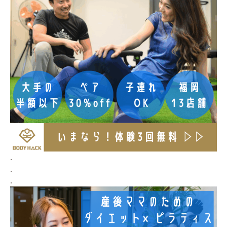
.
.
.