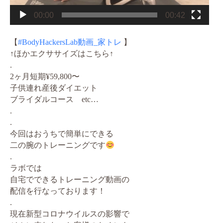
00:00
00:42
【
#BodyHackersLab動画_家トレ
】
↑ほかエクササイズはこちら↑
.
2ヶ月短期¥59,800〜
子供連れ産後ダイエット
ブライダルコース etc…
.
.
今回はおうちで簡単にできる
二の腕のトレーニングです
.
ラボでは
自宅でできるトレーニング動画の
配信を行なっております！
.
現在新型コロナウイルスの影響で