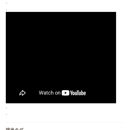
.
.
.
.