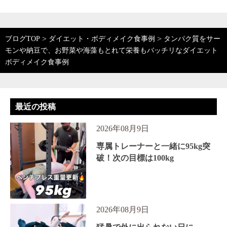
>
>
ブログTOP
ダイエット・ボディメイク食事例
タンパク質をサー
モンや納豆で、お野菜や海藻もとれて栄養もバッチリなダイエット
ボディメイク食事例
最近の投稿
2026年08月9日
専属トレーナーと一緒に95kg突
破！次の目標は100kg
2026年08月9日