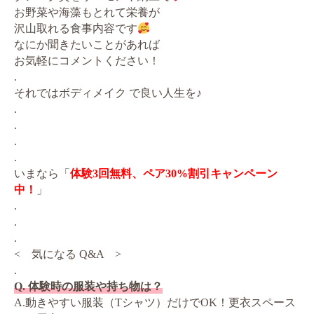
お野菜や海藻もとれて栄養が
沢山取れる食事内容です
なにか聞きたいことがあれば
お気軽にコメントください！
.
それではボディメイク で良い人生を♪
.
.
.
.
いまなら「
体験3回無料、ペア30%割引キャンペーン
中！
」
.
.
.
< 気になる Q&A >
.
Q. 体験時の服装や持ち物は？
A.動きやすい服装（Tシャツ）だけでOK！更衣スペース