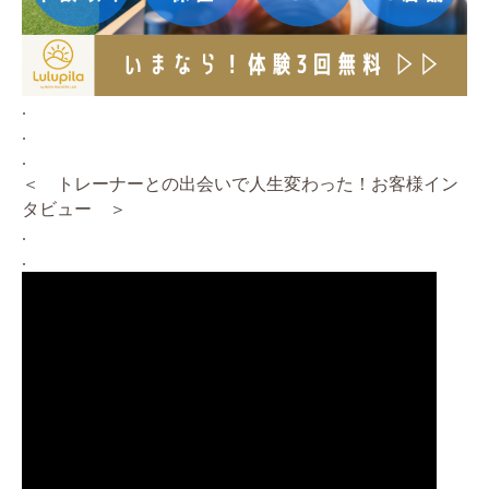
.
.
.
＜ トレーナーとの出会いで人生変わった！お客様イン
タビュー ＞
.
.