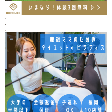
.
.
.