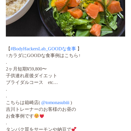
【
#BodyHackersLab_GOODな食事
】
↑カラダにGOODな食事例はこちら↑
.
2ヶ月短期¥59,800〜
子供連れ産後ダイエット
ブライダルコース etc…
.
.
こちらは箱崎店(
@tomonasubiii
)
吉川トレーナーのお客様のお昼の
お食事例です
.
タンパク質をサーモンや納豆で