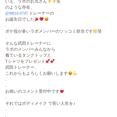
いえ、ラボのお兄さん
笑
のような存在、
@t8810.0705
トレーナーの
お誕生日でした
.
ボケ役が多いラボメンバーのツッコミ担当です
笑
.
そんな武田トレーナーに
ラボのメンバーみんなから
着ているタンクトップと
Tシャツをプレゼント
武田トレーナー、
これからもよろしくお願いします
.
.
お祝いのコメント受付中です
.
それではボディメイク で良い人生を♪
.
.