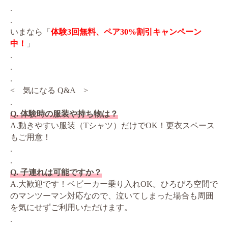
.
.
いまなら「
体験3回無料、ペア30%割引キャンペーン
中！
」
.
.
.
< 気になる Q&A >
.
Q. 体験時の服装や持ち物は？
A.動きやすい服装（Tシャツ）だけでOK！更衣スペース
もご用意！
.
.
Q. 子連れは可能ですか？
A.大歓迎です！ベビーカー乗り入れOK。ひろびろ空間で
のマンツーマン対応なので、泣いてしまった場合も周囲
を気にせずご利用いただけます。
.