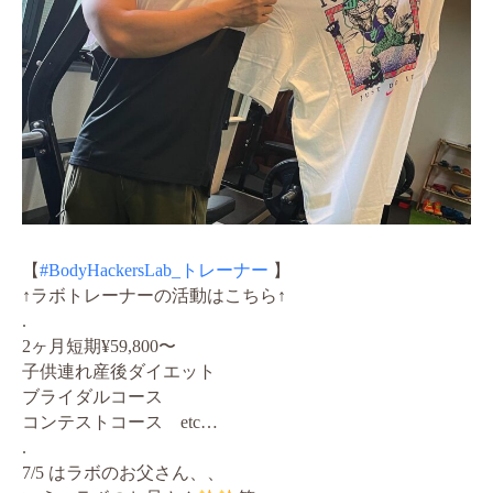
【
#BodyHackersLab_トレーナー
】
↑ラボトレーナーの活動はこちら↑
.
2ヶ月短期¥59,800〜
子供連れ産後ダイエット
ブライダルコース
コンテストコース etc…
.
7/5 はラボのお父さん、、