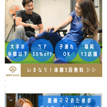
.
.
.