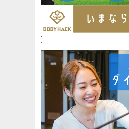
.
.
.