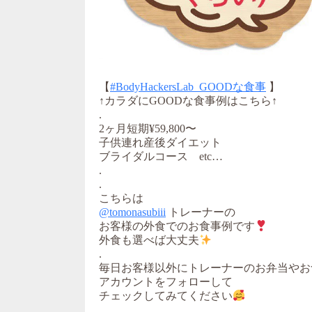
【
#BodyHackersLab_GOODな食事
】
↑カラダにGOODな食事例はこちら↑
.
2ヶ月短期¥59,800〜
子供連れ産後ダイエット
ブライダルコース etc…
.
.
こちらは
@tomonasubiii
トレーナーの
お客様の外食でのお食事例です
外食も選べば大丈夫
.
毎日お客様以外にトレーナーのお弁当やお
アカウントをフォローして
チェックしてみてください
.