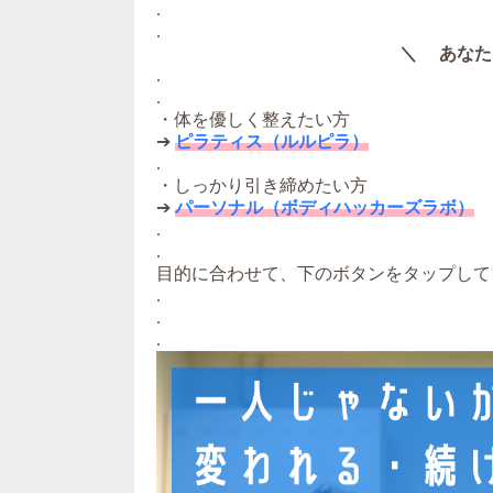
.
.
＼ あなた
.
.
・体を優しく整えたい方
➔
ピラティス（ルルピラ）
.
・しっかり引き締めたい方
➔
パーソナル（ボディハッカーズラボ）
.
.
目的に合わせて、下のボタンをタップして
.
.
.