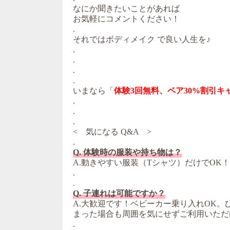
なにか聞きたいことがあれば
お気軽にコメントください！
.
それではボディメイク で良い人生を♪
.
.
.
.
いまなら「
体験3回無料、ペア30%割引キ
.
.
.
< 気になる Q&A >
.
Q. 体験時の服装や持ち物は？
A.動きやすい服装（Tシャツ）だけでOK
.
.
Q. 子連れは可能ですか？
A.大歓迎です！ベビーカー乗り入れOK
まった場合も周囲を気にせずご利用いただ
.