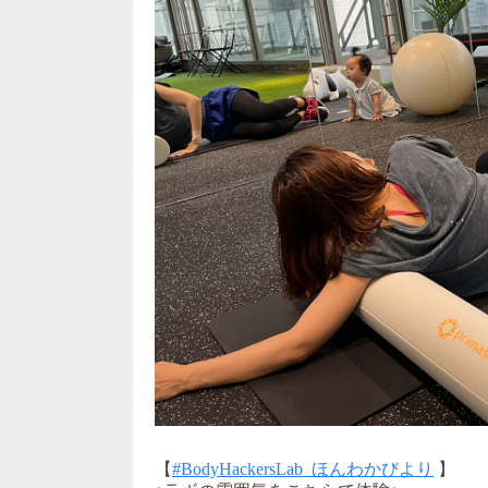
【
#BodyHackersLab_ほんわかびより
】