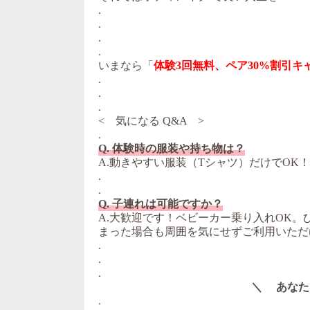
.
.
.
.
いまなら「
体験3回無料、ペア30%割引キ
.
.
.
< 気になる Q&A >
.
Q. 体験時の服装や持ち物は？
A.動きやすい服装（Tシャツ）だけでOK
.
.
Q. 子連れは可能ですか？
A.大歓迎です！ベビーカー乗り入れOK
まった場合も周囲を気にせずご利用いただ
.
.
.
＼ あなた
.