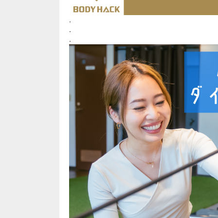
.
.
.