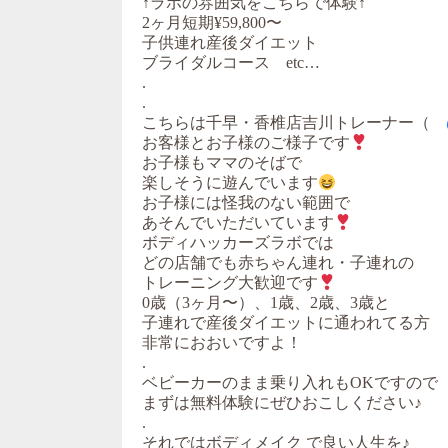
↑ラボの雰囲気をこちらで体験↑
2ヶ月短期¥59,800〜
子供連れ産後ダイエット
ブライダルコース etc…
.
.
こちらは千早・香椎店吉川トレーナー（
お客様とお子様のご様子です
お子様もママのそばで
楽しそうに遊んでいます
お子様には怪我のない範囲で
あそんでいただいています
ボディハッカーズラボでは
どの店舗でも赤ちゃん連れ・子連れの
トレーニング大歓迎です
0歳（3ヶ月〜）、1歳、2歳、3歳と
子連れで産後ダイエットに通われてる方
非常におおいですよ！
.
ベビーカーのまま乗り入れもOKですので
まずは無料体験にぜひおこしください♪
.
それではボディメイク で良い人生を♪