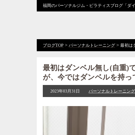
福岡のパーソナルジム・ピラティスブログ「ダ
>
>
ブログTOP
パーソナルトレーニング
最初は
最初はダンベル無し(自重)
が、今ではダンベルを持っ
2023年03月31日
パーソナルトレーニング
動
画
プ
レ
ー