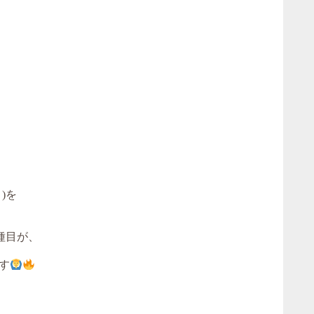
)を
種目が、
す