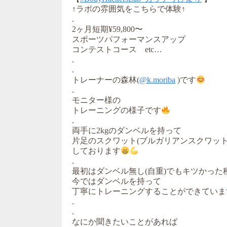
↑ラボの雰囲気をこちらで体験↑
.
2ヶ月短期¥59,800〜
スポーツパフォーマンスアップ
コンテストコース etc…
.
.
トレーナーの森林(
@k.moriba
)です
.
モニター様の
トレーニングの様子です
.
両手に2kgのダンベルを持って
片足のスクワット(ブルガリアンスクワット
しております
.
最初はダンベル無し(自重)でもキツかった
今ではダンベルを持って
丁寧にトレーニングすることができていま
.
.
なにか聞きたいことがあれば