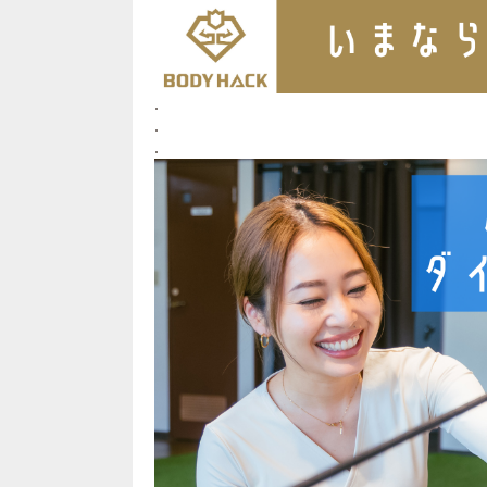
.
.
.