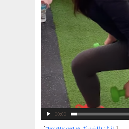
00:00
【
#BodyHackersLab_ガッチリびより
】