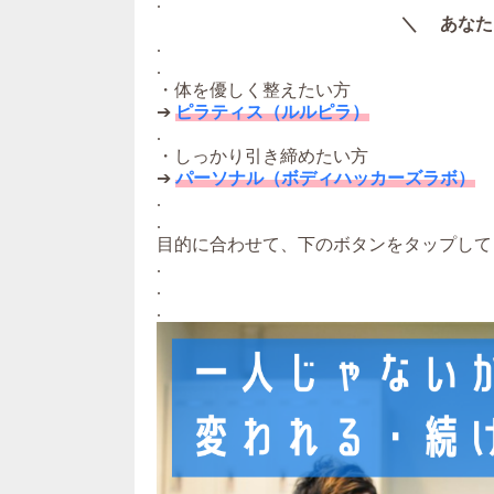
.
＼ あなた
.
.
・体を優しく整えたい方
➔
ピラティス（ルルピラ）
.
・しっかり引き締めたい方
➔
パーソナル（ボディハッカーズラボ）
.
.
目的に合わせて、下のボタンをタップして
.
.
.