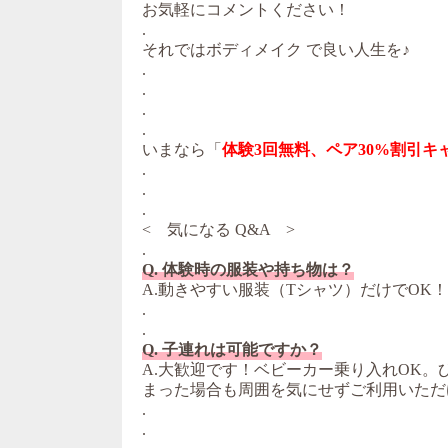
お気軽にコメントください！
.
それではボディメイク で良い人生を♪
.
.
.
.
いまなら「
体験3回無料、ペア30%割引キ
.
.
.
< 気になる Q&A >
.
Q. 体験時の服装や持ち物は？
A.動きやすい服装（Tシャツ）だけでOK
.
.
Q. 子連れは可能ですか？
A.大歓迎です！ベビーカー乗り入れOK
まった場合も周囲を気にせずご利用いただ
.
.