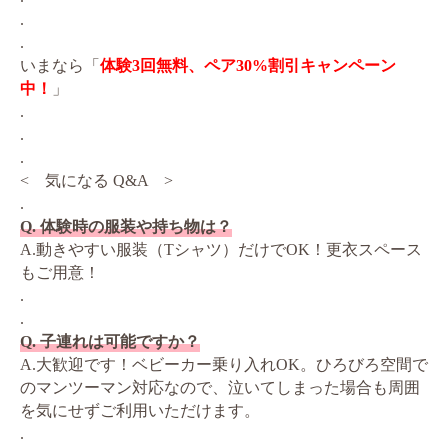
.
.
いまなら「
体験3回無料、ペア30%割引キャンペーン
中！
」
.
.
.
< 気になる Q&A >
.
Q. 体験時の服装や持ち物は？
A.動きやすい服装（Tシャツ）だけでOK！更衣スペース
もご用意！
.
.
Q. 子連れは可能ですか？
A.大歓迎です！ベビーカー乗り入れOK。ひろびろ空間で
のマンツーマン対応なので、泣いてしまった場合も周囲
を気にせずご利用いただけます。
.