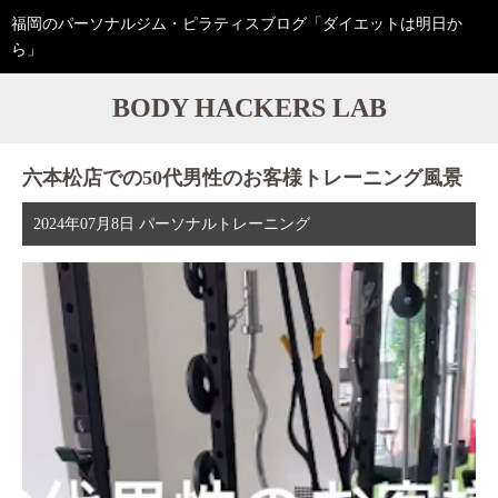
福岡のパーソナルジム・ピラティスブログ「ダイエットは明日か
ら」
BODY HACKERS LAB
六本松店での50代男性のお客様トレーニング風景
2024年07月8日
パーソナルトレーニング
動
画
プ
レ
ー
ヤ
ー