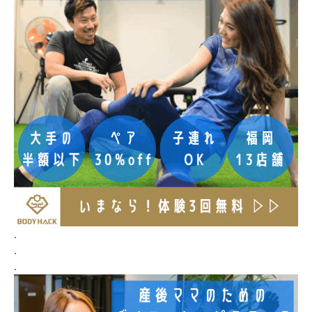
.
.
.