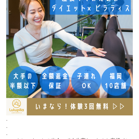
.
.
.