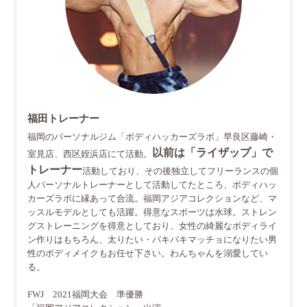
福田トレーナー
福岡のパーソナルジム「ボディハッカーズラボ」早良区藤崎・
以前は「ライザップ」で
室見店、西区姪浜店にて活動。
トレーナー
活動しており、その後独立してフリーランスの個
人パーソナルトレーナーとして活動してたところ、ボディハッ
カーズラボに縁あって合流。福岡アジアコレクションなど、マ
ッスルモデルとしても活躍。得意なスポーツは水球。ストレン
グストレーニングを得意としており、女性の綺麗なボディライ
ン作りはもちろん、太りたい・バキバキマッチョになりたい男
性のボディメイクもお任せ下さい。わんちゃんを溺愛してい
る。
FWJ 2021福岡大会 準優勝