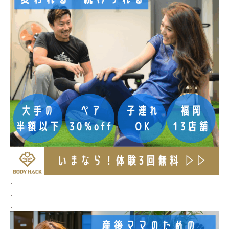
.
.
.