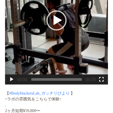
00:00
00:25
【
#BodyHackersLab_ガッチリびより
】
↑ラボの雰囲気をこちらで体験↑
.
2ヶ月短期¥59,800〜