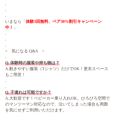
.
.
.
いまなら「
体験3回無料、ペア30%割引キャンペーン
中！
」
.
.
.
< 気になる Q&A >
.
Q. 体験時の服装や持ち物は？
A.動きやすい服装（Tシャツ）だけでOK！更衣スペース
もご用意！
.
.
Q. 子連れは可能ですか？
A.大歓迎です！ベビーカー乗り入れOK。ひろびろ空間で
のマンツーマン対応なので、泣いてしまった場合も周囲
を気にせずご利用いただけます。