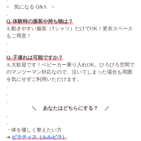
< 気になる Q&A >
.
Q. 体験時の服装や持ち物は？
A.動きやすい服装（Tシャツ）だけでOK！更衣スペース
もご用意！
.
.
Q. 子連れは可能ですか？
A.大歓迎です！ベビーカー乗り入れOK。ひろびろ空間で
のマンツーマン対応なので、泣いてしまった場合も周囲
を気にせずご利用いただけます。
.
.
.
＼ あなたはどちらにする？ ／
.
.
・体を優しく整えたい方
➔
ピラティス（ルルピラ）