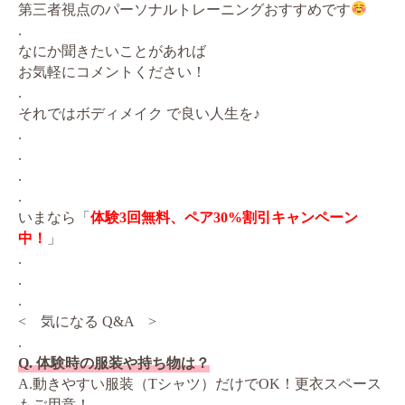
第三者視点のパーソナルトレーニングおすすめです
.
なにか聞きたいことがあれば
お気軽にコメントください！
.
それではボディメイク で良い人生を♪
.
.
.
.
いまなら「
体験3回無料、ペア30%割引キャンペーン
中！
」
.
.
.
< 気になる Q&A >
.
Q. 体験時の服装や持ち物は？
A.動きやすい服装（Tシャツ）だけでOK！更衣スペース
もご用意！