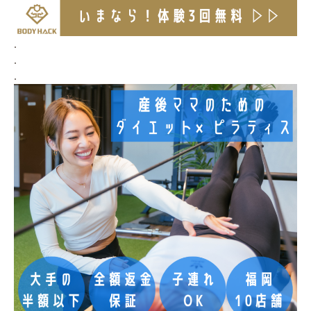
.
.
.