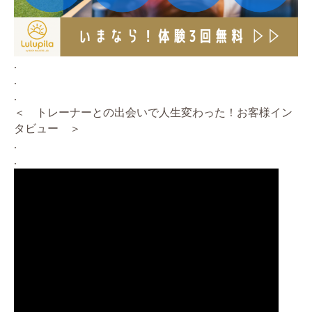
.
.
.
＜ トレーナーとの出会いで人生変わった！お客様イン
タビュー ＞
.
.