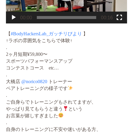
00:00
00:16
【
#BodyHackersLab_ガッチリびより
】
↑ラボの雰囲気をこちらで体験↑
.
2ヶ月短期¥59,800〜
スポーツパフォーマンスアップ
コンテストコース etc…
.
大橋店
@norico0820
トレーナー
ペアトレーニングの様子です
.
ご自身らでトレーニングもされてますが、
やっぱり見てもらうと違う
という
お言葉が嬉しすぎました
.
自身のトレーニングに不安や迷いがある方、