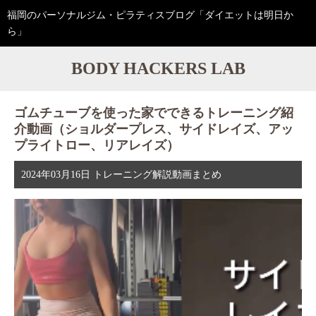
福岡のパーソナルジム・ピラティスブログ「ダイエットは明日か
ら」
BODY HACKERS LAB
ゴムチューブを使った家でできるトレーニング紹
介動画（ショルダープレス、サイドレイズ、アッ
プライトロー、リアレイズ）
2024年03月16日
トレーニング解説動画まとめ
動
画
プ
レ
ー
ヤ
ー