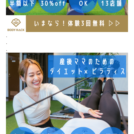
.
.
.