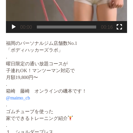
00:00
00:16
福岡のパーソナルジム店舗数No.1
「ボディハッカーズラボ」
.
曜日限定の通い放題コースが
子連れOK！マンツーマン対応で
月額19,800円〜
.
箱崎 藤崎 オンラインの磯本です！
@maimo_cb
.
ゴムチューブを使った
家でできるトレーニング紹介
.
１、ショルダープレス