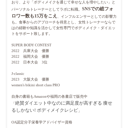
おり、より「ボディメイクを通じて幸せな人を増やしたい」と
SNSでの総フォ
パーソナルトレーナーとしてラボに転職。
ロワー数も15万をこえ
、インフルエンサーとしての影響力
も。食事からのアプローチを得意とし、女性トレーナーならで
はの経験や知識を活かして女性専門でボディメイク・ダイエッ
トをサポート致します。
SUPER BODY CONTEST
2022 兵庫大会 優勝
2022 福岡大会 優勝
2022 日本大会 3位
J-classic
2023 大阪大会 優勝
women's bikini short class PRO
自身の書籍もAmazonや福岡の各書店で販売中
絶賛ダイエット中なのに満足度が高すぎる 痩せ
「
るしかない! ボディメイクレシピ
」
OA認定分子栄養学アドバイザー資格