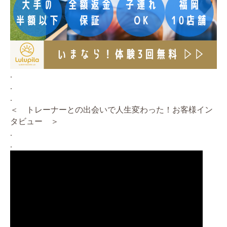
.
.
.
＜ トレーナーとの出会いで人生変わった！お客様イン
タビュー ＞
.
.