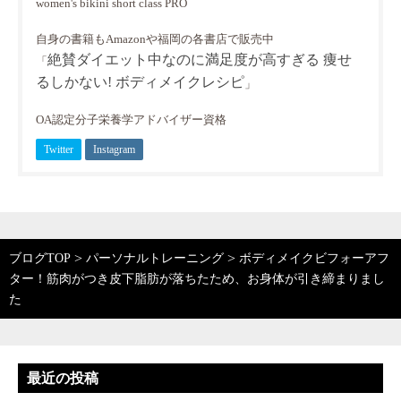
women's bikini short class PRO
自身の書籍もAmazonや福岡の各書店で販売中
絶賛ダイエット中なのに満足度が高すぎる 痩せ
「
るしかない! ボディメイクレシピ
」
OA認定分子栄養学アドバイザー資格
Twitter
Instagram
>
>
ブログTOP
パーソナルトレーニング
ボディメイクビフォーアフ
ター！筋肉がつき皮下脂肪が落ちたため、お身体が引き締まりまし
た
最近の投稿