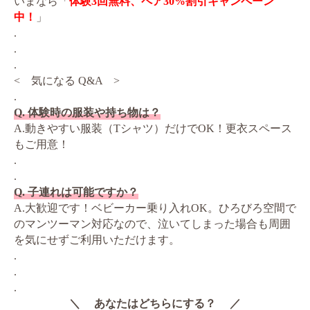
いまなら「
体験3回無料、ペア30%割引キャンペーン
中！
」
.
.
.
< 気になる Q&A >
.
Q. 体験時の服装や持ち物は？
A.動きやすい服装（Tシャツ）だけでOK！更衣スペース
もご用意！
.
.
Q. 子連れは可能ですか？
A.大歓迎です！ベビーカー乗り入れOK。ひろびろ空間で
のマンツーマン対応なので、泣いてしまった場合も周囲
を気にせずご利用いただけます。
.
.
.
＼ あなたはどちらにする？ ／