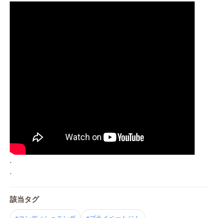
.
.
該当タグ