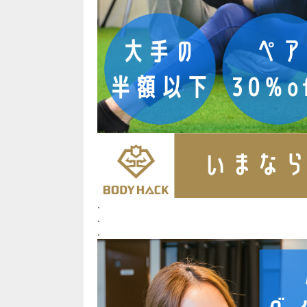
.
.
.