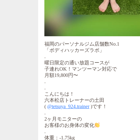
福岡のパーソナルジム店舗数No.1
「ボディハッカーズラボ」
.
曜日限定の通い放題コースが
子連れOK！マンツーマン対応で
月額19,800円〜
.
.
こんにちは！
六本松店トレーナーの土田
(
@tetsuya_924.trainer
)です！
.
2ヶ月モニターの
お客様のお身体の変化
.
体重：-1.75kg