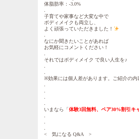
体脂肪率：-3.0%
.
子育てや家事など大変な中で
ボディメイクも両立し、
よく頑張っていただきました！
.
なにか聞きたいことがあれば
お気軽にコメントください！
.
それではボディメイク で良い人生を♪
.
.
※効果には個人差があります。ご紹介の内
.
.
.
.
いまなら「
体験3回無料、ペア30%割引キ
.
.
.
< 気になる Q&A >