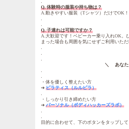
.
Q. 体験時の服装や持ち物は？
A.動きやすい服装（Tシャツ）だけでOK
.
.
Q. 子連れは可能ですか？
A.大歓迎です！ベビーカー乗り入れOK
まった場合も周囲を気にせずご利用いただ
.
.
.
＼ あなた
.
.
・体を優しく整えたい方
➔
ピラティス（ルルピラ）
.
・しっかり引き締めたい方
➔
パーソナル（ボディハッカーズラボ）
.
.
目的に合わせて、下のボタンをタップして
.