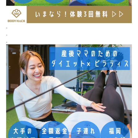
.
.
.