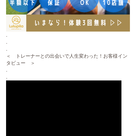
.
.
.
＜ トレーナーとの出会いで人生変わった！お客様イン
タビュー ＞
.
.