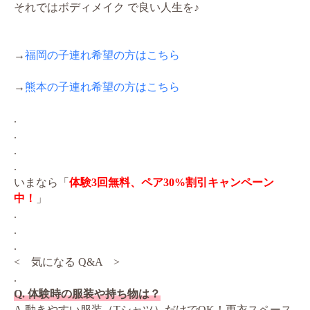
それではボディメイク で良い人生を♪
→
福岡の子連れ希望の方はこちら
→
熊本の子連れ希望の方はこちら
.
.
.
.
いまなら「
体験3回無料、ペア30%割引キャンペーン
中！
」
.
.
.
< 気になる Q&A >
.
Q. 体験時の服装や持ち物は？
A.動きやすい服装（Tシャツ）だけでOK！更衣スペース