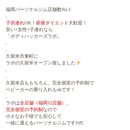
福岡パーソナルジム店舗数No.1
.
子供連れ
OK！
産後ダイエット
大歓迎！
安い×女性×子連れなら
「ボディハッカーズラボ」
.
.
久留米市東町に
ラボの久留米オープン致しました
.
.
久留米店ももちろん、完全個室の予約制で
ベビーカーの乗り入れもokです！
.
ラボは
全店舗（福岡12店舗）、
完全個室の予約制
なので
小さなお子様でも安心して
一緒に通えるパーソナルジムですʔ•̫͡•ʕ
.