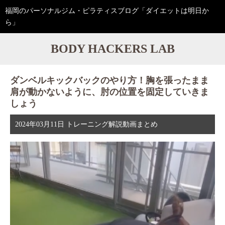
福岡のパーソナルジム・ピラティスブログ「ダイエットは明日か
ら」
BODY HACKERS LAB
ダンベルキックバックのやり方！胸を張ったまま
肩が動かないように、肘の位置を固定していきま
しょう
2024年03月11日
トレーニング解説動画まとめ
動
画
プ
レ
ー
ヤ
ー