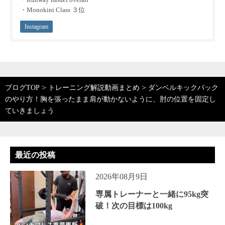
・Monokini Class ３位
Instagram
>
>
ブログTOP
トレーニング解説動画まとめ
ダンベルキックバック
のやり方！胸を張ったまま肩が動かないように、肘の位置を固定し
ていきましょう
最近の投稿
2026年08月9日
専属トレーナーと一緒に95kg突
破！次の目標は100kg