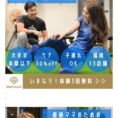
.
.
.