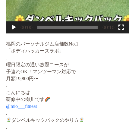
00:00
00:10
福岡のパーソナルジム店舗数No.1
「ボディハッカーズラボ」
.
曜日限定の通い放題コースが
子連れOK！マンツーマン対応で
月額19,800円〜
.
こんにちは
研修中の栁川です
@mio___fitness
.
ダンベルキックバックのやり方
.
.