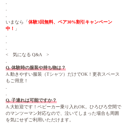
.
.
.
いまなら「
体験3回無料、ペア30%割引キャンペーン
中！
」
.
.
.
< 気になる Q&A >
.
Q. 体験時の服装や持ち物は？
A.動きやすい服装（Tシャツ）だけでOK！更衣スペース
もご用意！
.
.
Q. 子連れは可能ですか？
A.大歓迎です！ベビーカー乗り入れOK。ひろびろ空間で
のマンツーマン対応なので、泣いてしまった場合も周囲
を気にせずご利用いただけます。
.