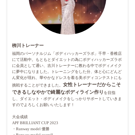
栁川トレーナー
福岡のパーソナルジム「ボディハッカーズラボ」千早・香椎店
にて活動中。もともとダイエットの為にボディハッカーズラボ
に会員として通い、吉川トレーナーに教わる中でボディメイク
に夢中になりました。トレーニングをした分、体と心にどんど
ん変化が現れ、華やかなドレスを着る美ボディコンテストにも
女性トレーナーだからこそ
挑戦することができました。
できるしなやかで綺麗なボディライン作り
を目指
し、ダイエット・ボディメイクをしっかりサポートしていきま
すのでよろしくお願いいたします！
大会成績
APF BRILLIANT CUP 2023
・Runway model 優勝
・Runway model overall