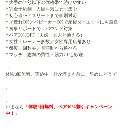
* 大手の半額以下の価格帯で続けやすい
* 完全予約制・人目を気にせず集中
* 初心者〜アスリートまで個別対応
* 子連れOK／ベビーカーOKで産後ダイエットにも最適
* 食事サポートでリバウンド対策
* ペア30%OFF（夫婦・友人と通える）
* 女性トレーナー多数／女性専用店舗あり
* 都度／回数券／月額制から選べる
* マッチョ志向の男性・筋力UPも歓迎
・
・
体験3回無料、実施中！枠が埋まる前に、早めにどうぞ！
.
.
.
.
いまなら「
体験3回無料、ペア30%割引キャンペーン
中！
」
.
.