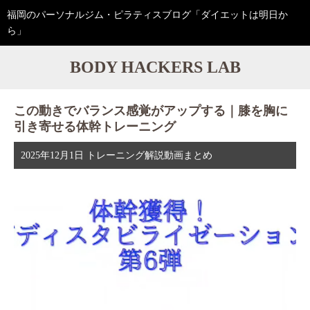
福岡のパーソナルジム・ピラティスブログ「ダイエットは明日か
ら」
BODY HACKERS LAB
この動きでバランス感覚がアップする｜膝を胸に
引き寄せる体幹トレーニング
2025年12月1日
トレーニング解説動画まとめ
動
画
プ
レ
ー
ヤ
ー