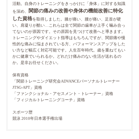
活動。自身のトレーニングをきっかけに「身体」に対する知識
関節の痛みの改善や身体の機能改善に特化
を深め、
した資格
を取得しました。膝が痛い、腰が痛い、足首が硬
い、肩凝りが酷い…これらは全て関節の歯車が上手く噛み合っ
てないのが原因です。その原因を見つけて改善へと導きます。
トレーニングやダイエット指導はもちろんですが、関節痛や慢
性的な痛みに悩まされている方、パフォーマンスアップをした
い方など幅広く対応可能です。人生百年時代。歳を重ねてもい
かに健康でいられるか。どれだけ痛みのない生活が送れるの
か。是非お任せください。
保有資格
「関節トレーニング研究会ADVANCEパーソナルトレーナー
JTSG-APT」資格
「ファンクショナル・アセスメント・トレーナー」資格
「フィジカルトレーニングコーチ」資格
スポーツ歴
競泳 2010年日本選手権出場