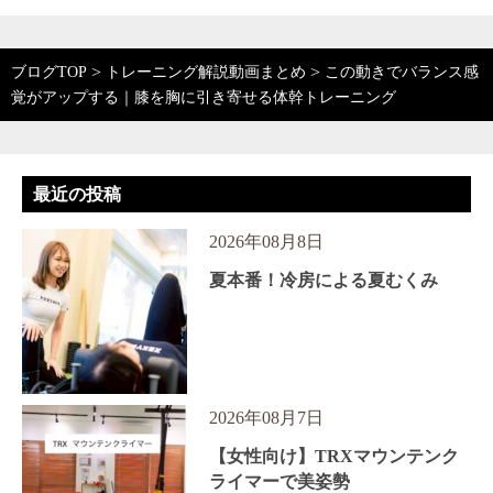
>
>
ブログTOP
トレーニング解説動画まとめ
この動きでバランス感
覚がアップする｜膝を胸に引き寄せる体幹トレーニング
最近の投稿
2026年08月8日
夏本番！冷房による夏むくみ
2026年08月7日
【女性向け】TRXマウンテンク
ライマーで美姿勢