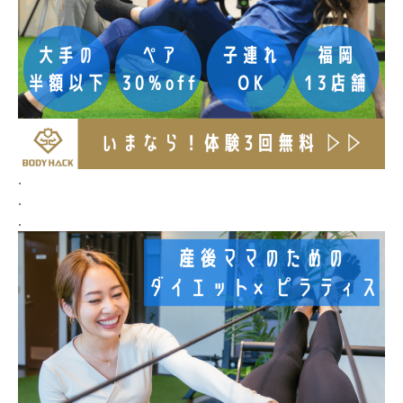
.
.
.