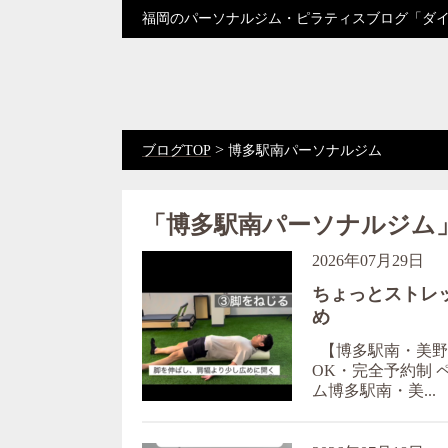
福岡のパーソナルジム・ピラティスブログ「ダ
>
ブログTOP
博多駅南パーソナルジム
「博多駅南パーソナルジム
2026年07月29日
ちょっとストレ
め
【博多駅南・美野島
OK・完全予約制 ペ
ム博多駅南・美...