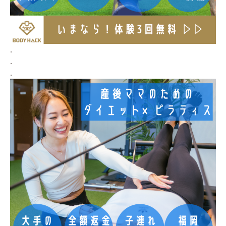
.
.
.