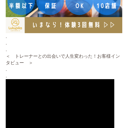
.
.
.
＜ トレーナーとの出会いで人生変わった！お客様イン
タビュー ＞
.
.