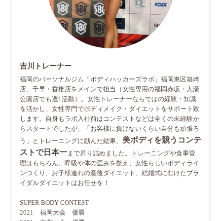
吉川トレーナー
福岡のパーソナルジム「ボディハッカーズラボ」福岡東区箱崎
店、千早・香椎店をメインで担当（女性専用の福岡赤坂・大濠
公園店でも週1活動）。女性トレーナーならではの経験・知識
を活かし、女性専門でボディメイク・ダイエットをサポート致
します。自身もラボ入社前はコンテストなどは全くの未経験か
らスタートでしたが、「お客様に負けないくらい自分も頑張ろ
美ボディを競うコンテ
う」とトレーニングに励んだ結果、
ストで日本一
まで昇り詰めました。トレーニングや食事管
理はもちろん、呼吸や体の歪みを整え、女性らしいボディライ
ンつくり、お子様連れの産後ダイエット、結婚式にむけたブラ
イダルダイエットはお任せを！
SUPER BODY CONTEST
2021 福岡大会 優勝